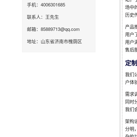
手机：4006301685
场中
历史
联系人：王先生
产品
邮箱：85889713@qq.com
用户
地址：山东省济南市槐荫区
用户
售后
定
我们
户体
需求
同时
我们
架构
分明
杂的