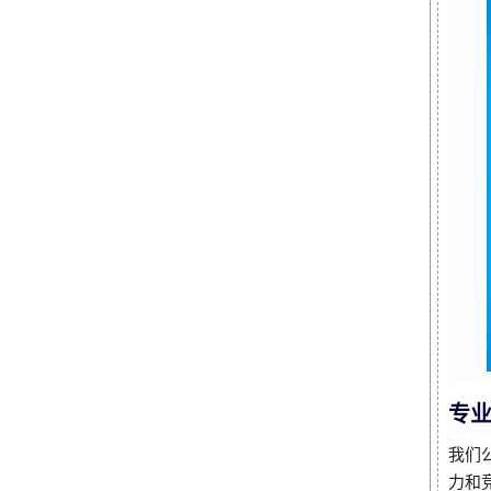
专
我们
力和