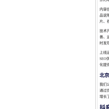
内容
品说
片、
技术
善、
时发
上线
SE
化提
北
我们
通过
增长
抖