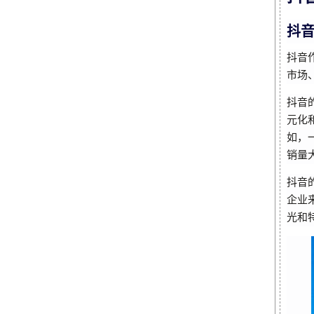
抖
抖音
市场
抖音
元化
如，
销量
抖音
企业
光和