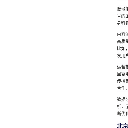
账号
号的
身科
内容
高质
比如
发用
运营
回复
传播
合作
数据
析，
断优
北