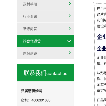
选材手册
在当
这片
行业资讯
和创
建设
装修问答
企
抖音代运营
企
网站建设
企业
播、
联系我们
contact us
从形
程、
示其
归属感装修网
奠定
座机：4006301685
在品
站，