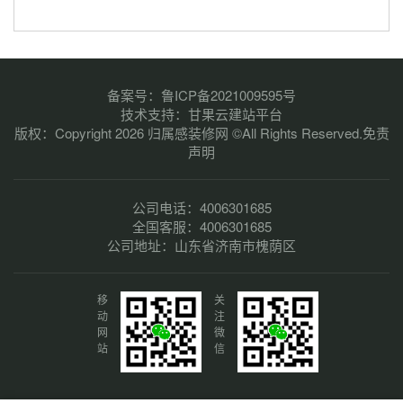
备案号：
鲁ICP备2021009595号
技术支持：
甘果云建站平台
版权：Copyright 2026 归属感装修网 ©All Rights Reserved.
免责
声明
公司电话：4006301685
全国客服：4006301685
公司地址：山东省济南市槐荫区
移
关
动
注
网
微
站
信